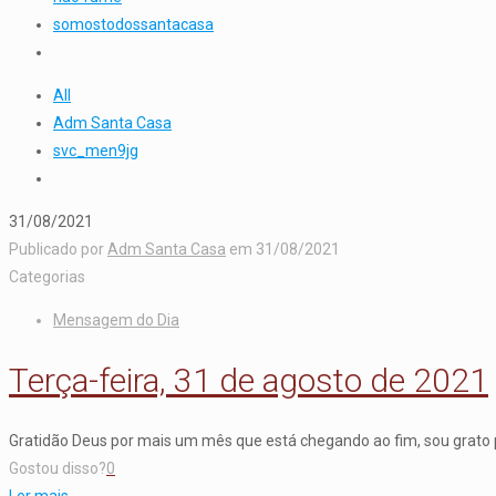
somostodossantacasa
All
Adm Santa Casa
svc_men9jg
31/08/2021
Publicado por
Adm Santa Casa
em
31/08/2021
Categorias
Mensagem do Dia
Terça-feira, 31 de agosto de 2021
Gratidão Deus por mais um mês que está chegando ao fim, sou grato p
Gostou disso?
0
Ler mais