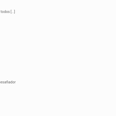
 todos
[…]
desafiador