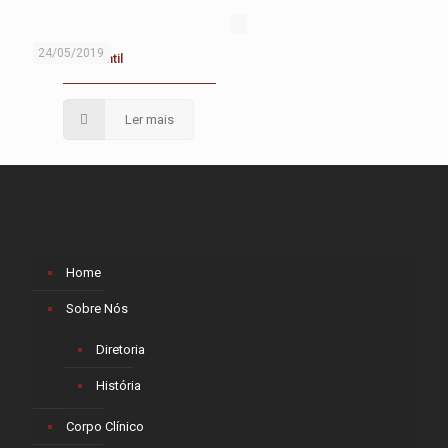
24/05/2019
Diarreia Infantil
Ler mais
Home
Sobre Nós
Diretoria
História
Corpo Clínico