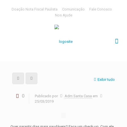
Doação Nota Fiscal Paulista
Comunicação
Fale Conosco
Nos Ajude
Exibir tudo
0
Publicado por
Adm Santa Casa
em
25/03/2019
Quer garantir dias mais saudáveis? Faça um check-up. Com ele