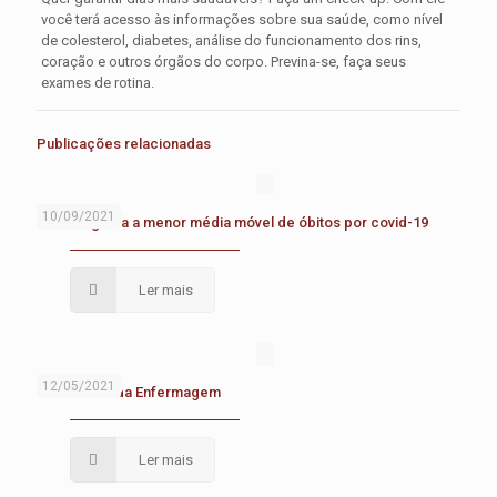
você terá acesso às informações sobre sua saúde, como nível
de colesterol, diabetes, análise do funcionamento dos rins,
coração e outros órgãos do corpo. Previna-se, faça seus
exames de rotina.
Publicações relacionadas
10/09/2021
Brasil registra a menor média móvel de óbitos por covid-19
Ler mais
12/05/2021
Dia Mundial da Enfermagem
Ler mais