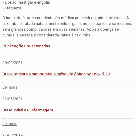
• Dor ao mastigar e engolir;
• Fraqueza.
O indicado é procurar orientação médica ao sentir os primeiros sinais. A
caxumba é tratada naturalmente pelo organismo, e o paciente se recupera
sem grandes complicações em duas semanas. Após a doença ser
curada, a pessoa é considerada imune à caxumba.
Publicações relacionadas
10/09/2021
Brasil registra a menor média móvel de óbitos por covid-19
Ler mais
12/05/2021
Dia Mundial da Enfermagem
Ler mais
24/05/2019