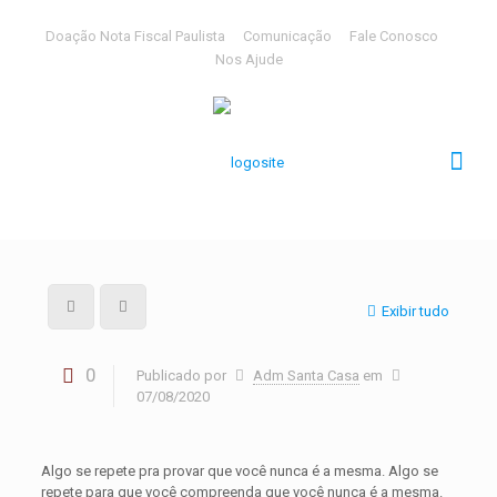
Doação Nota Fiscal Paulista
Comunicação
Fale Conosco
Nos Ajude
Exibir tudo
0
Publicado por
Adm Santa Casa
em
07/08/2020
Algo se repete pra provar que você nunca é a mesma. Algo se
repete para que você compreenda que você nunca é a mesma.