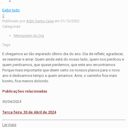
Exibir tudo
0
Publicado por
Adm Santa Casa
em
31/12/2022
Categorias
Mensagem do Dia
Tags
E chegamos ao tão esperado último dia do ano. Dia de refletir, agradecer,
se reanimar e amar. Quem ainda está do nosso lado, quem nos perdoou e
quem perdoamos, que quase perdemos, que este ano encontramos.
Porque mais importante que deem certo os nossos planos para o novo
ano é dedicarmos tempo a quem amamos. Ame, o caminho fica mais
bonito, fica menos dolorido.
Publicações relacionadas
30/04/2024
Terça-feira, 30 de Abril de 2024
Ler mais