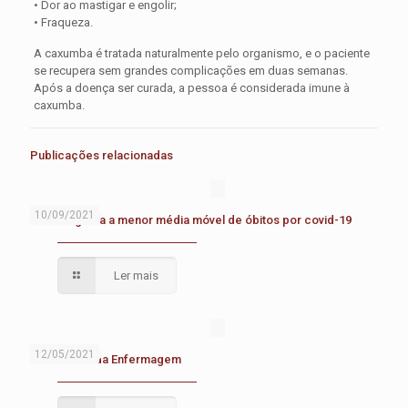
• Dor ao mastigar e engolir;
• Fraqueza.
A caxumba é tratada naturalmente pelo organismo, e o paciente
se recupera sem grandes complicações em duas semanas.
Após a doença ser curada, a pessoa é considerada imune à
caxumba.
Publicações relacionadas
10/09/2021
Brasil registra a menor média móvel de óbitos por covid-19
Ler mais
12/05/2021
Dia Mundial da Enfermagem