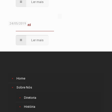
Ler mais
24/05/2019
Diarreia Infantil
Ler mais
Home
Sobre Nós
Diretoria
História