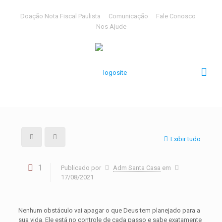
Doação Nota Fiscal Paulista
Comunicação
Fale Conosco
Nos Ajude
Exibir tudo
1
Publicado por
Adm Santa Casa
em
17/08/2021
Nenhum obstáculo vai apagar o que Deus tem planejado para a
sua vida. Ele está no controle de cada passo e sabe exatamente