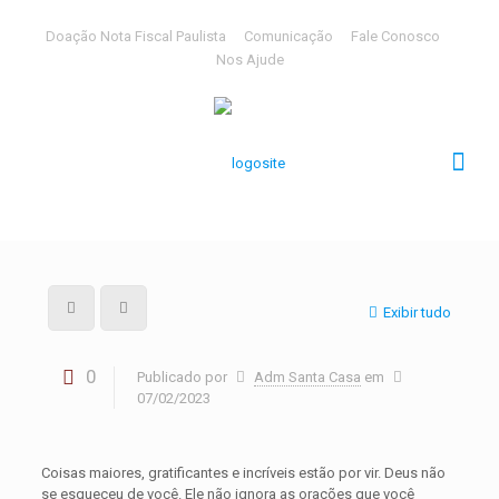
Doação Nota Fiscal Paulista
Comunicação
Fale Conosco
Nos Ajude
Exibir tudo
0
Publicado por
Adm Santa Casa
em
07/02/2023
Coisas maiores, gratificantes e incríveis estão por vir. Deus não
se esqueceu de você. Ele não ignora as orações que você