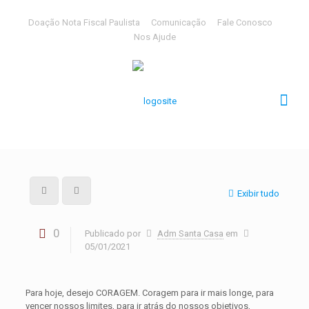
Doação Nota Fiscal Paulista
Comunicação
Fale Conosco
Nos Ajude
Exibir tudo
0
Publicado por
Adm Santa Casa
em
05/01/2021
Para hoje, desejo CORAGEM. Coragem para ir mais longe, para
vencer nossos limites, para ir atrás do nossos objetivos,