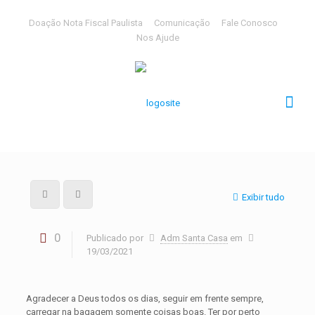
Doação Nota Fiscal Paulista
Comunicação
Fale Conosco
Nos Ajude
Exibir tudo
0
Publicado por
Adm Santa Casa
em
19/03/2021
Agradecer a Deus todos os dias, seguir em frente sempre,
carregar na bagagem somente coisas boas. Ter por perto