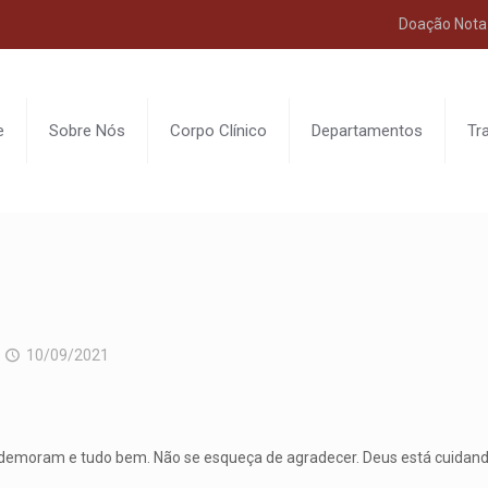
Doação Nota 
e
Sobre Nós
Corpo Clínico
Departamentos
Tr
10/09/2021
s demoram e tudo bem. Não se esqueça de agradecer. Deus está cuidando