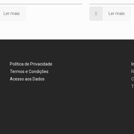
Ler mais
Ler mais
Política de Privacidade
I
Termos e Condições
R
Acesso aos Dados
C
T