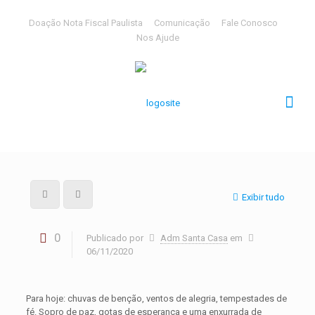
Doação Nota Fiscal Paulista
Comunicação
Fale Conosco
Nos Ajude
Exibir tudo
0
Publicado por
Adm Santa Casa
em
06/11/2020
Para hoje: chuvas de benção, ventos de alegria, tempestades de
fé. Sopro de paz, gotas de esperança e uma enxurrada de