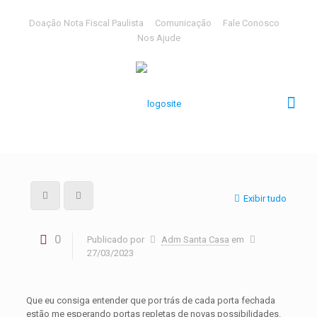
Doação Nota Fiscal Paulista
Comunicação
Fale Conosco
Nos Ajude
Exibir tudo
0
Publicado por
Adm Santa Casa
em
27/03/2023
Que eu consiga entender que por trás de cada porta fechada
estão me esperando portas repletas de novas possibilidades.