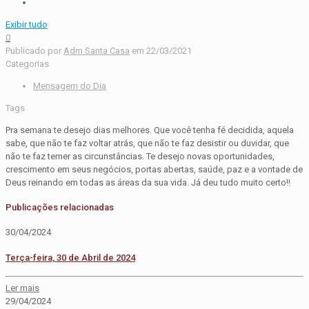
Exibir tudo
0
Publicado por
Adm Santa Casa
em
22/03/2021
Categorias
Mensagem do Dia
Tags
Pra semana te desejo dias melhores. Que você tenha fé decidida, aquela
sabe, que não te faz voltar atrás, que não te faz desistir ou duvidar, que
não te faz temer as circunstâncias. Te desejo novas oportunidades,
crescimento em seus negócios, portas abertas, saúde, paz e a vontade de
Deus reinando em todas as áreas da sua vida. Já deu tudo muito certo!!
Publicações relacionadas
30/04/2024
Terça-feira, 30 de Abril de 2024
Ler mais
29/04/2024