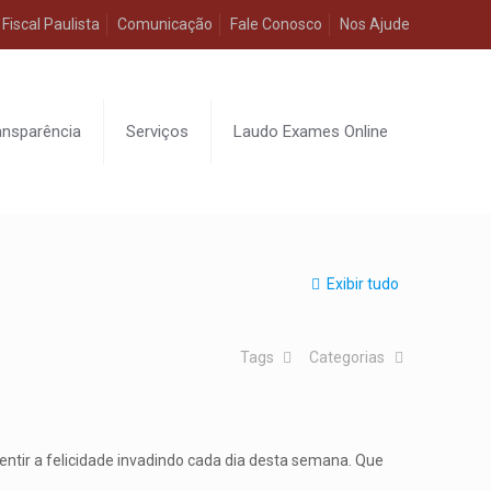
Fiscal Paulista
Comunicação
Fale Conosco
Nos Ajude
ansparência
Serviços
Laudo Exames Online
Exibir tudo
Tags
Categorias
tir a felicidade invadindo cada dia desta semana. Que