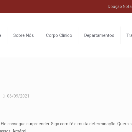
Doação Nota 
e
Sobre Nós
Corpo Clínico
Departamentos
Tr
06/09/2021
e consegue surpreender. Sigo com fé e muita determinação. Quero sen
 passos. Amém!