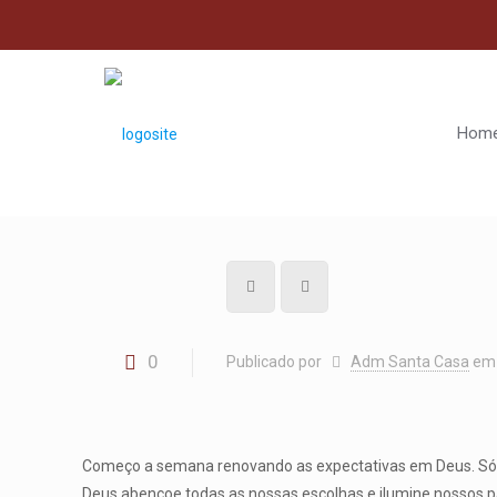
Hom
0
Publicado por
Adm Santa Casa
em
Começo a semana renovando as expectativas em Deus. Só El
Deus abençoe todas as nossas escolhas e ilumine nossos