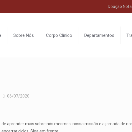
Doação Nota 
e
Sobre Nós
Corpo Clínico
Departamentos
Tr
06/07/2020
 de aprender mais sobre nós mesmos, nossa missão e a jornada de nossa
, encerrar ciclos. Siga em frente.