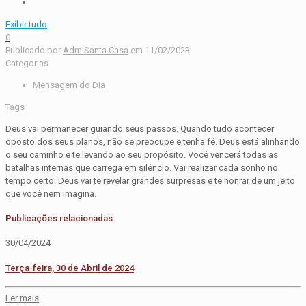
Exibir tudo
0
Publicado por
Adm Santa Casa
em
11/02/2023
Categorias
Mensagem do Dia
Tags
Deus vai permanecer guiando seus passos. Quando tudo acontecer
oposto dos seus planos, não se preocupe e tenha fé. Deus está alinhando
o seu caminho e te levando ao seu propósito. Você vencerá todas as
batalhas internas que carrega em silêncio. Vai realizar cada sonho no
tempo certo. Deus vai te revelar grandes surpresas e te honrar de um jeito
que você nem imagina.
Publicações relacionadas
30/04/2024
Terça-feira, 30 de Abril de 2024
Ler mais