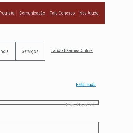
Paulista
Comunicação
Fale Conosco
Nos Ajude
Laudo Exames Online
ência
Serviços
Exibir tudo
Tags
Categorias