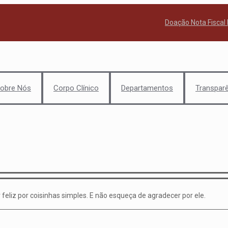
Doação Nota Fiscal 
obre Nós
Corpo Clínico
Departamentos
Transpar
feliz por coisinhas simples. E não esqueça de agradecer por ele.