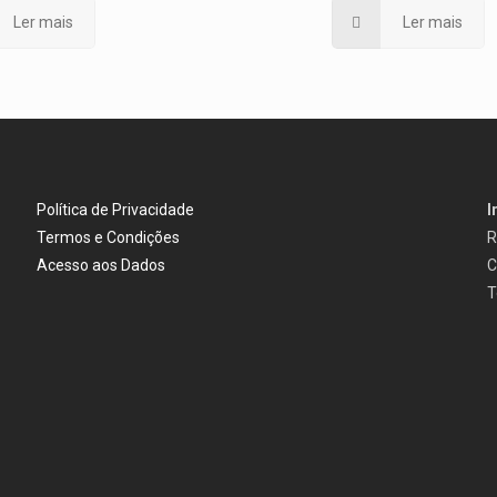
Ler mais
Ler mais
Política de Privacidade
I
Termos e Condições
R
Acesso aos Dados
C
T