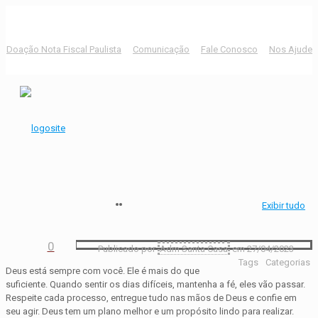
Doação Nota Fiscal Paulista
Comunicação
Fale Conosco
Nos Ajude
Exibir tudo
0
Publicado por
Adm Santa Casa
em
27/04/2023
Tags
Categorias
Deus está sempre com você. Ele é mais do que
suficiente. Quando sentir os dias difíceis, mantenha a fé, eles vão passar.
Respeite cada processo, entregue tudo nas mãos de Deus e confie em
seu agir. Deus tem um plano melhor e um propósito lindo para realizar.