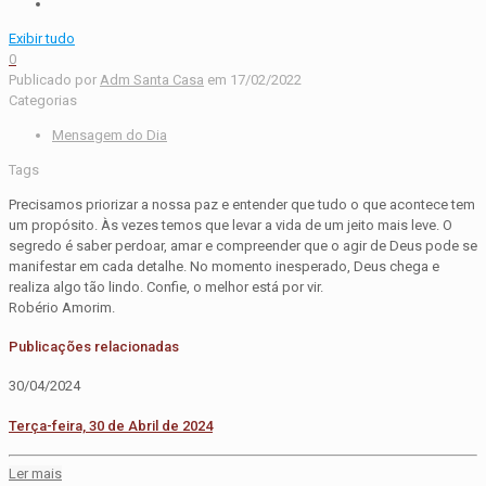
Exibir tudo
0
Publicado por
Adm Santa Casa
em
17/02/2022
Categorias
Mensagem do Dia
Tags
Precisamos priorizar a nossa paz e entender que tudo o que acontece tem
um propósito. Às vezes temos que levar a vida de um jeito mais leve. O
segredo é saber perdoar, amar e compreender que o agir de Deus pode se
manifestar em cada detalhe. No momento inesperado, Deus chega e
realiza algo tão lindo. Confie, o melhor está por vir.
Robério Amorim.
Publicações relacionadas
30/04/2024
Terça-feira, 30 de Abril de 2024
Ler mais