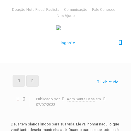
Doação Nota Fiscal Paulista
Comunicação
Fale Conosco
Nos Ajude
Exibir tudo
0
Publicado por
Adm Santa Casa
em
07/07/2022
Deus tem planos lindos para sua vida. Ele vai honrar naquilo que
você tanto deseja, mantenha a fé. Quando parece que tudo está