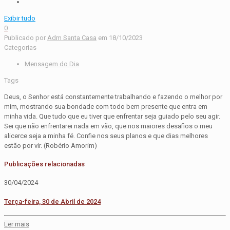
Exibir tudo
0
Publicado por
Adm Santa Casa
em
18/10/2023
Categorias
Mensagem do Dia
Tags
Deus, o Senhor está constantemente trabalhando e fazendo o melhor por
mim, mostrando sua bondade com todo bem presente que entra em
minha vida. Que tudo que eu tiver que enfrentar seja guiado pelo seu agir.
Sei que não enfrentarei nada em vão, que nos maiores desafios o meu
alicerce seja a minha fé. Confie nos seus planos e que dias melhores
estão por vir. (Robério Amorim)
Publicações relacionadas
30/04/2024
Terça-feira, 30 de Abril de 2024
Ler mais