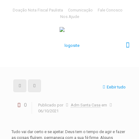
Doação Nota Fiscal Paulista
Comunicação
Fale Conosco
Nos Ajude
Exibir tudo
0
Publicado por
Adm Santa Casa
em
06/10/2021
Tudo vai dar certo e se ajeitar. Deus tem o tempo de agir e fazer
as coisas fluírem, permaneça com a sua fé firme. Alguns