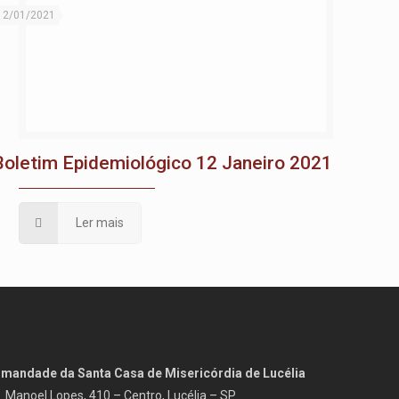
12/01/2021
Boletim Epidemiológico 12 Janeiro 2021
Ler mais
rmandade da Santa Casa de Misericórdia de Lucélia
. Manoel Lopes, 410 – Centro, Lucélia – SP